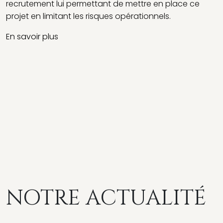
recrutement lui permettant de mettre en place ce
s
projet en limitant les risques opérationnels.
d
d
En savoir plus
s
a
p
d
c
E
NOTRE ACTUALITÉ