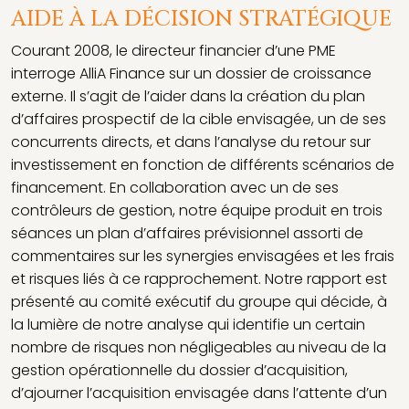
AIDE À LA DÉCISION STRATÉGIQUE
Courant 2008, le directeur financier d’une PME
A
interroge AlliA Finance sur un dossier de croissance
é
externe. Il s’agit de l’aider dans la création du plan
a
d’affaires prospectif de la cible envisagée, un de ses
2
concurrents directs, et dans l’analyse du retour sur
c
investissement en fonction de différents scénarios de
d
financement. En collaboration avec un de ses
c
contrôleurs de gestion, notre équipe produit en trois
d
séances un plan d’affaires prévisionnel assorti de
d
commentaires sur les synergies envisagées et les frais
p
et risques liés à ce rapprochement. Notre rapport est
r
présenté au comité exécutif du groupe qui décide, à
d
la lumière de notre analyse qui identifie un certain
p
nombre de risques non négligeables au niveau de la
c
gestion opérationnelle du dossier d’acquisition,
c
d’ajourner l’acquisition envisagée dans l’attente d’un
l