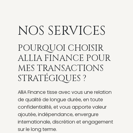
Riche de notre expérience multiculturelle sur
plusieurs dizaines de transactions, nous
réalisons une analyse financière
NOS SERVICES
indépendante pour valider les décisions
stratégiques :
POURQUOI CHOISIR
Sélection d’une cible
Evaluation d’un partenaire
ALLIA FINANCE POUR
Faisabilité d'une cession de filiale ou
MES TRANSACTIONS
choix d’une banque d'affaires
STRATÉGIQUES ?
AlliA Finance tisse avec vous une relation
de qualité de longue durée, en toute
confidentialité, et vous apporte valeur
ajoutée, indépendance, envergure
internationale, discrétion et engagement
sur le long terme.